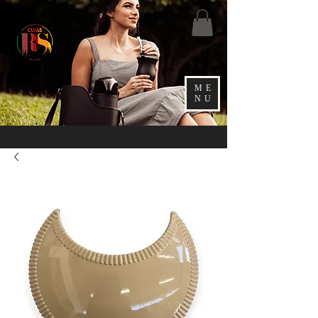
ME
NU