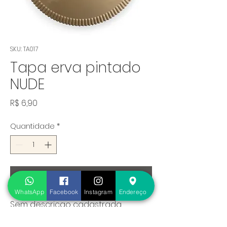
SKU: TA017
Tapa erva pintado
NUDE
Preço
R$ 6,90
Quantidade
*
Adicionar ao carrinho
WhatsApp
Facebook
Instagram
Endereço
Sem descricao cadastrada.