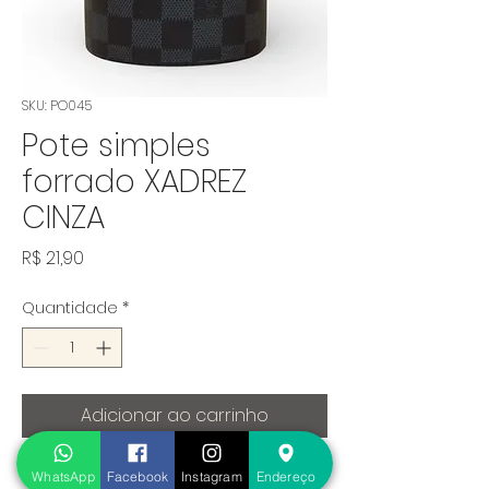
SKU: PO045
Pote simples
forrado XADREZ
CINZA
Preço
R$ 21,90
Quantidade
*
Adicionar ao carrinho
Pote de erva para chimarrão e 
WhatsApp
Facebook
Instagram
Endereço