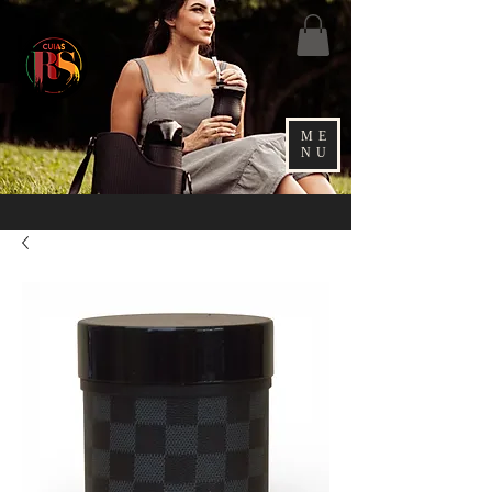
ME
NU