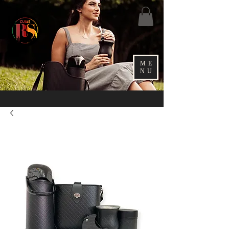
ME
NU