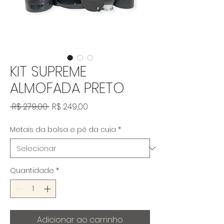
KIT SUPREME
ALMOFADA PRETO
Preço normal
Preço promocional
 R$ 279,00 
R$ 249,00
Metais da bolsa e pé da cuia
*
Quantidade
*
Adicionar ao carrinho