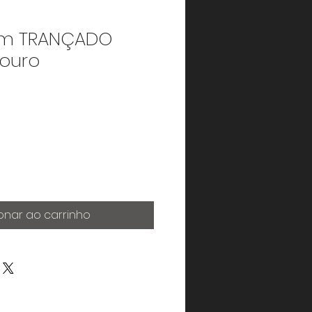
um TRANÇADO
ouro
onar ao carrinho