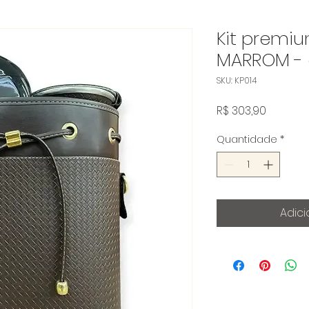
Kit premi
MARROM - 
SKU: KP014
Preço
R$ 303,90
Quantidade
*
Adici