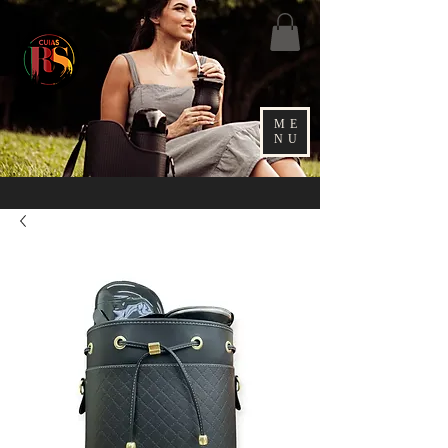
ME
NU