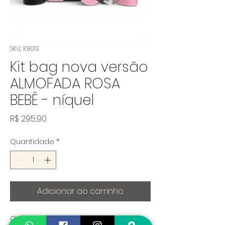
SKU: KB013
Kit bag nova versão
ALMOFADA ROSA
BEBÊ - níquel
Preço
R$ 295,90
Quantidade
*
Adicionar ao carrinho
Composto por 5 peças: mateira, 