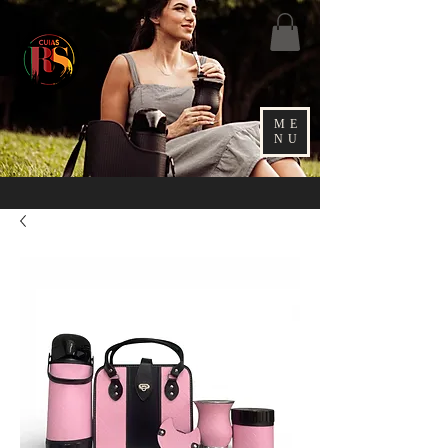
ME
NU