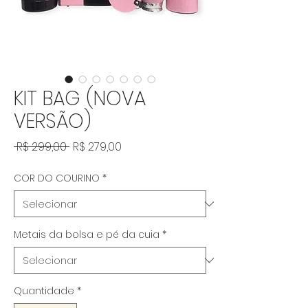
KIT BAG (NOVA
VERSÃO)
Preço normal
Preço promocional
 R$ 299,00 
R$ 279,00
COR DO COURINO
*
Metais da bolsa e pé da cuia
*
Quantidade
*