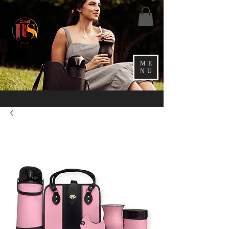
ME
NU