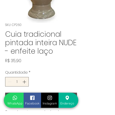
SKU: CP260
Cuia tradicional
pintada inteira NUDE
- enfeite laço
Preço
R$ 35,90
Quantidade
*
Adicionar ao carrinho
WhatsApp
Facebook
Instagram
Endereço
Sem descricao cadastrada.