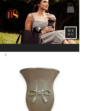
ME
NU