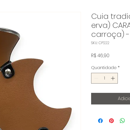
Cuia trad
erva) CAR
carroça) 
SKU: CP222
Preço
R$ 46,90
Quantidade
*
Adici