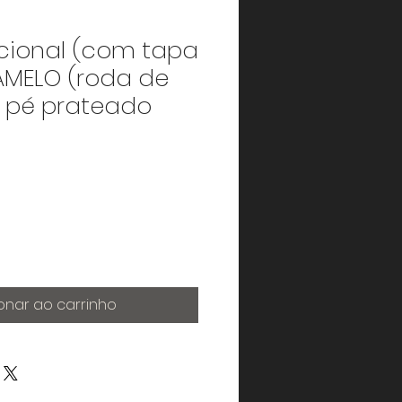
icional (com tapa
AMELO (roda de
- pé prateado
onar ao carrinho