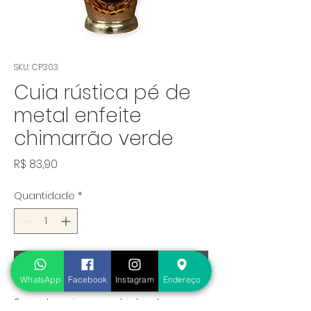
SKU: CP303
Cuia rústica pé de
metal enfeite
chimarrão verde
Preço
R$ 83,90
Quantidade
*
Adicionar ao carrinho
WhatsApp
Facebook
Instagram
Endereço
Sem descricao cadastrada.