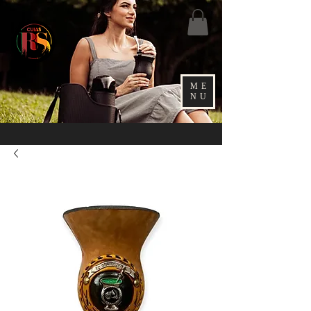
ME
NU