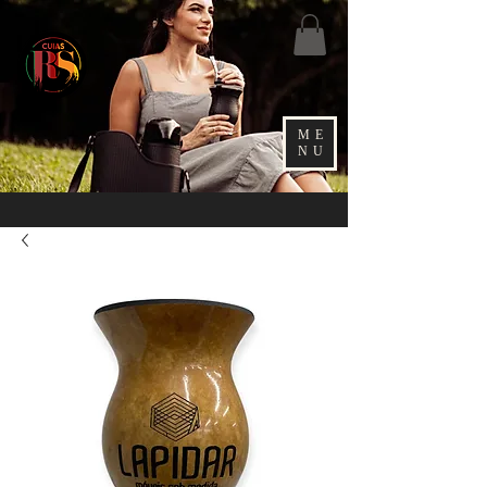
ME
NU