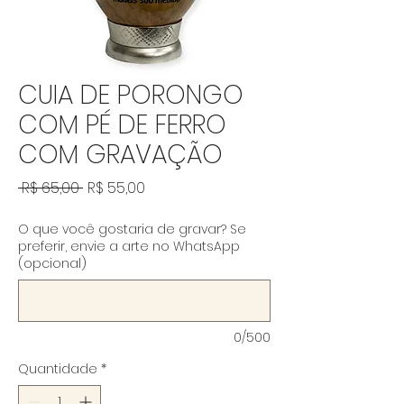
CUIA DE PORONGO
COM PÉ DE FERRO
COM GRAVAÇÃO
Preço normal
Preço promocional
 R$ 65,00 
R$ 55,00
O que você gostaria de gravar? Se
preferir, envie a arte no WhatsApp
(opcional)
0/500
Quantidade
*