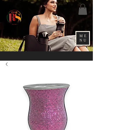
ME
NU