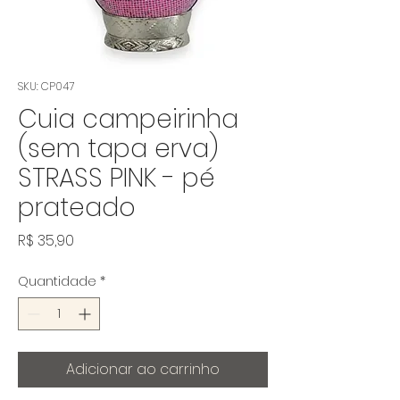
SKU: CP047
Cuia campeirinha
(sem tapa erva)
STRASS PINK - pé
prateado
Preço
R$ 35,90
Quantidade
*
Adicionar ao carrinho