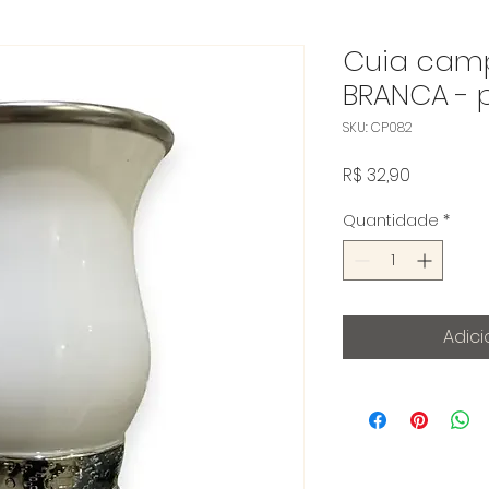
Cuia camp
BRANCA - 
SKU: CP082
Preço
R$ 32,90
Quantidade
*
Adici