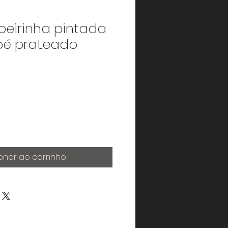
eirinha pintada
pé prateado
onar ao carrinho