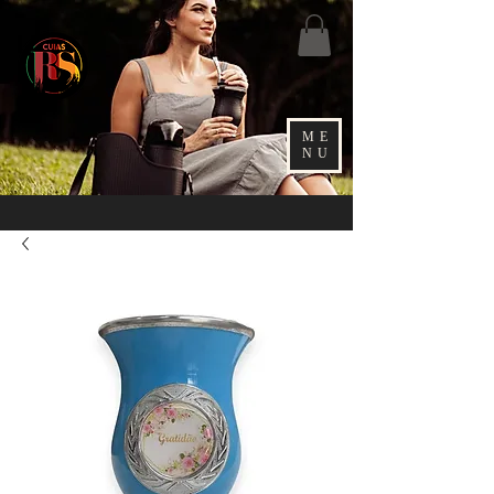
ME
NU