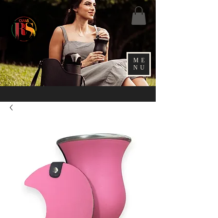
ME
NU