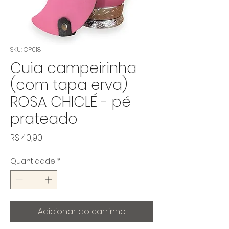
SKU: CP018
Cuia campeirinha
(com tapa erva)
ROSA CHICLÉ - pé
prateado
Preço
R$ 40,90
Quantidade
*
Adicionar ao carrinho