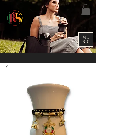
ME
NU