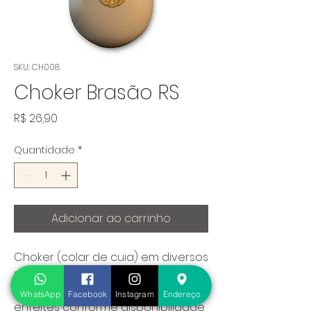
SKU: CH008
Choker Brasão RS
Preço
R$ 26,90
Quantidade
*
Adicionar ao carrinho
Choker (colar de cuia) em diversos 
modelos. Modelos podem ter 
alterações na composição dos 
WhatsApp
Facebook
Instagram
Endereço
enfeites conforme disponibilidade 