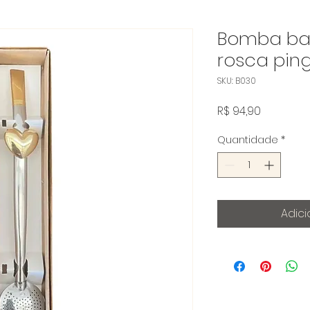
Bomba ba
rosca pin
SKU: B030
Preço
R$ 94,90
Quantidade
*
Adici