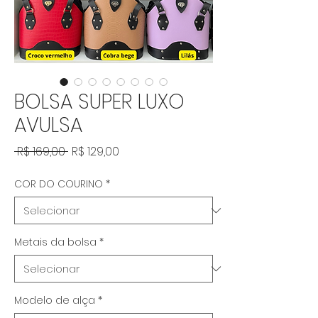
BOLSA SUPER LUXO
AVULSA
Preço normal
Preço promocional
 R$ 169,00 
R$ 129,00
COR DO COURINO
*
Metais da bolsa
*
Modelo de alça
*