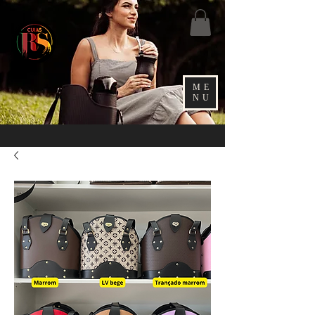
ME
NU