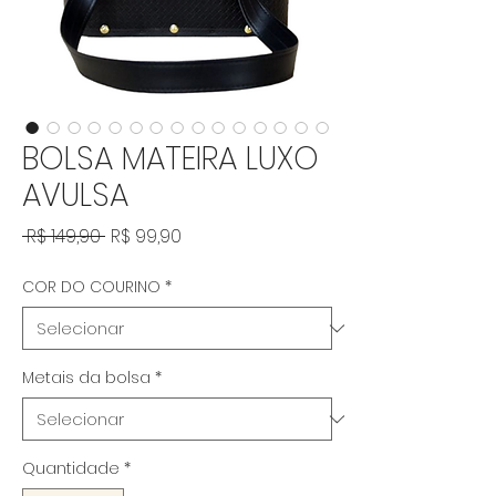
BOLSA MATEIRA LUXO
AVULSA
Preço normal
Preço promocional
 R$ 149,90 
R$ 99,90
COR DO COURINO
*
Metais da bolsa
*
Quantidade
*