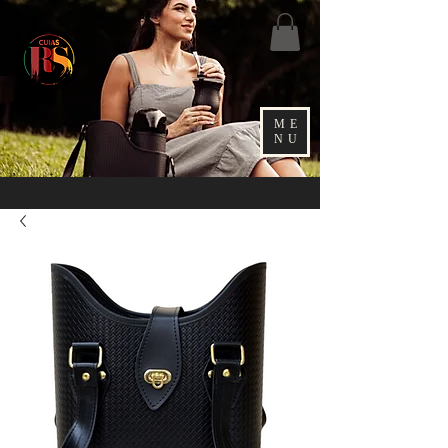
ME
NU