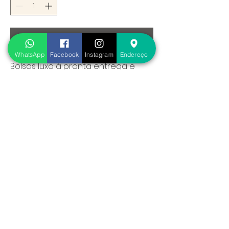
Adicionar ao carrinho
WhatsApp
Facebook
Instagram
Endereço
Bolsas luxo à pronta entrega e
envio ou retirada imediato! Poucas
unidades disponíveis no valor
promocional.
cuiasrs.com.br@gmail.com
Rua Hamburgo, 684, Canudos, Novo Hamburgo